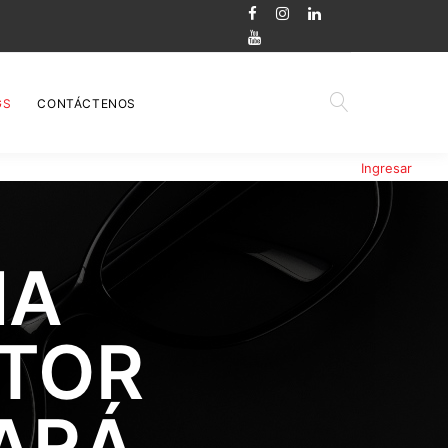
GS
CONTÁCTENOS
Ingresar
IA
CTOR
ARÁ