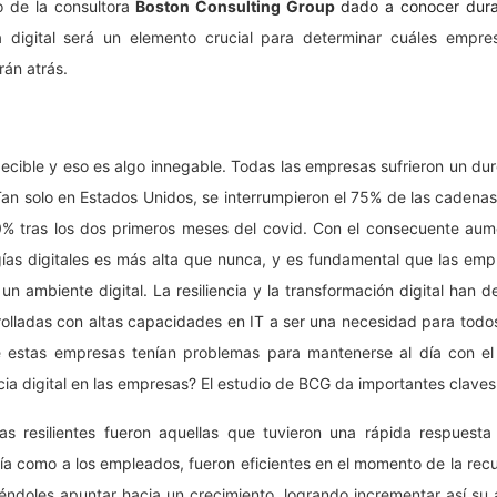
 de la consultora
Boston Consulting Group
dado a conocer dur
a digital
será un elemento crucial para determinar cuáles empre
án atrás.
cible y eso es algo innegable. Todas las empresas sufrieron un duro
Tan solo en Estados Unidos, se interrumpieron el 75% de las cadenas
 tras los dos primeros meses del covid. Con el consecuente aume
ías digitales es más alta que nunca, y es fundamental que las em
n ambiente digital. La resiliencia y la transformación digital han d
lladas con altas capacidades en IT a ser una necesidad para todos
 estas empresas tenían problemas para mantenerse al día con el
ncia digital en las empresas? El estudio de BCG da importantes claves
as resilientes fueron aquellas que tuvieron una rápida respuest
a como a los empleados, fueron eficientes en el momento de la recup
iéndoles apuntar hacia un crecimiento, logrando incrementar así su 