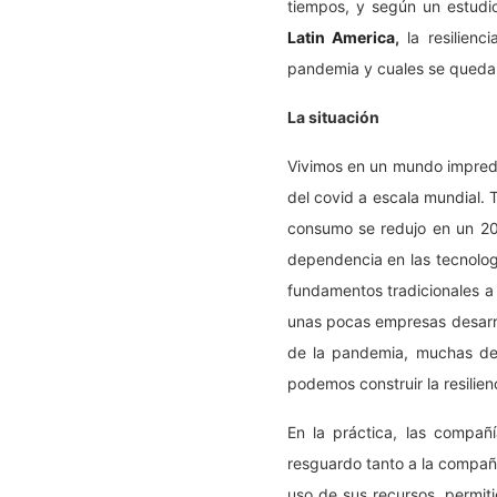
tiempos, y según un estudio
Latin America
,
la resilienci
pandemia y cuales se quedar
La situación
Vivimos en un mundo imprede
del covid a escala mundial. 
consumo se redujo en un 20%
dependencia en las tecnolog
fundamentos tradicionales a u
unas pocas empresas desarro
de la pandemia, muchas de
podemos construir la resilie
En la práctica, las compañí
resguardo tanto a la compañí
uso de sus recursos, permit