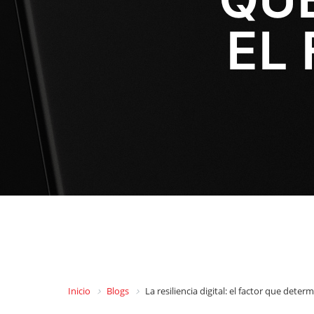
EL
Inicio
Blogs
La resiliencia digital: el factor que dete