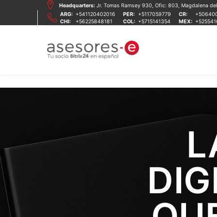
Headquarters:
Jr. Tomas Ramsey 930, Ofic: 803, Magdalena del 
ARG:
+541120402016
PER:
+5117059779
CR:
+50640
CHI:
+56225848181
COL:
+5715141354
MEX:
+52554
L
DIG
QU