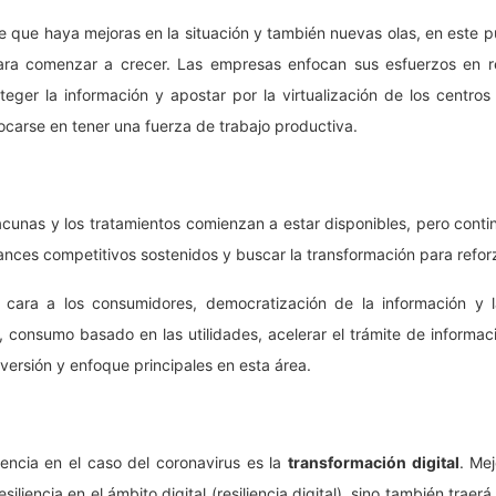
e que haya mejoras en la situación y también nuevas olas, en este 
ra comenzar a crecer. Las empresas enfocan sus esfuerzos en re
teger la información y apostar por la virtualización de los centros
focarse en tener una fuerza de trabajo productiva.
cunas y los tratamientos comienzan a estar disponibles, pero conti
ances competitivos sostenidos y buscar la transformación para reforza
 cara a los consumidores, democratización de la información y l
 consumo basado en las utilidades, acelerar el trámite de informac
nversión y enfoque principales en esta área.
iencia en el caso del coronavirus es la
transformación digital
. Mej
siliencia en el ámbito digital (resiliencia digital), sino también trae