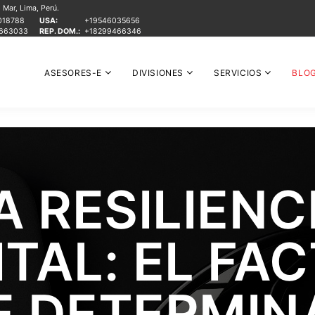
Mar, Lima, Perú.
018788
USA:
+19546035656
1663033
REP. DOM.:
+18299466346
ASESORES-E
DIVISIONES
SERVICIOS
BLO
A RESILIENC
ITAL: EL FA
E DETERMIN