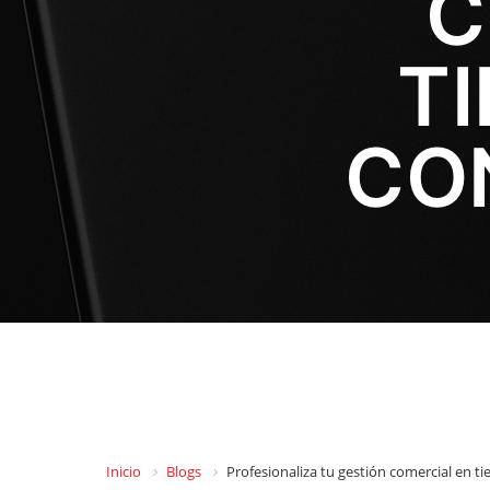
C
T
CO
Inicio
Blogs
Profesionaliza tu gestión comercial en 