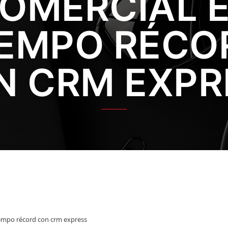
OMERCIAL 
IEMPO RÉCO
N CRM EXPR
tiempo récord con crm express