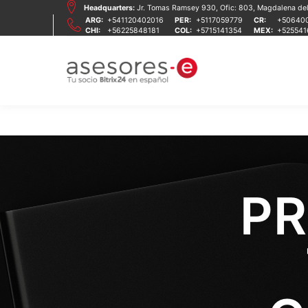
Headquarters:
Jr. Tomas Ramsey 930, Ofic: 803, Magdalena del 
ARG:
+541120402016
PER:
+5117059779
CR:
+50640
CHI:
+56225848181
COL:
+5715141354
MEX:
+52554
PR