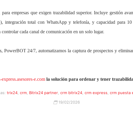
para empresas que exigen trazabilidad superior. Incluye gestión avan
, integración total con WhatsApp y telefonía, y capacidad para 10 
n controlar cada canal de comunicación en un solo lugar.
os, PowerBOT 24/7, automatizamos la captura de prospectos y elimina
m-express.asesores-e.com
la solución para ordenar y tener trazabili
tas:
trix24
,
crm
,
Bitrix24 partner
,
crm bitrix24
,
crm express
,
crm puesta 
19/02/2026