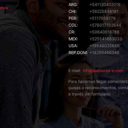
ARG:
+541120402016
enos
CHI:
+56225848181
PER:
+5117059779
COL:
+576017702644
CR:
+50640018788
MEX:
+525541663033
USA:
+19546035656
REP.DOM:
+18299466346
E-mail
info@asesores-e.com
Para hacernos llegar comentari
quejas o reconocimientos,
cont
a través del formulario.