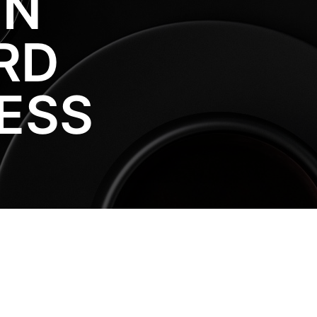
EN
RD
ESS