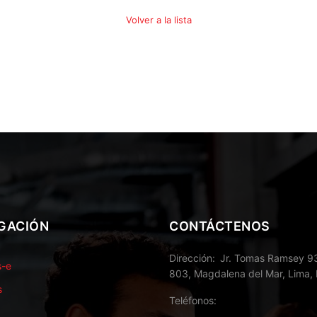
Volver a la lista
GACIÓN
CONTÁCTENOS
Dirección
Jr. Tomas Ramsey 93
s-e
803, Magdalena del Mar, Lima, 
s
Teléfonos