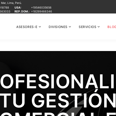
Mar, Lima, Perú.
018788
USA:
+19546035656
1663033
REP. DOM.:
+18299466346
ASESORES-E
DIVISIONES
SERVICIOS
BLO
OFESIONAL
TU GESTIÓ