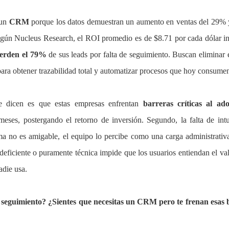
 un
CRM
porque los datos demuestran un aumento en ventas del 29% 
gún Nucleus Research, el ROI promedio es de $8.71 por cada dólar inv
erden el 79%
de sus leads por falta de seguimiento. Buscan eliminar
para obtener trazabilidad total y automatizar procesos que hoy consumen
 dicen es que estas empresas enfrentan
barreras críticas al 
meses, postergando el retorno de inversión. Segundo, la falta de intu
tema no es amigable, el equipo lo percibe como una carga administrat
deficiente o puramente técnica impide que los usuarios entiendan el val
adie usa.
e seguimiento? ¿Sientes que necesitas un CRM pero te frenan esas b