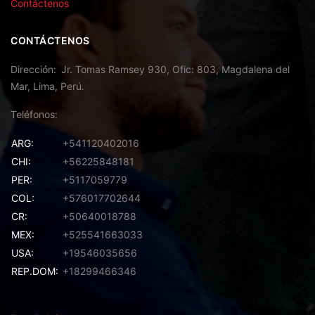
Contáctenos
CONTÁCTENOS
Dirección
Jr. Tomas Ramsey 930, Ofic: 803, Magdalena del
Mar, Lima, Perú.
Teléfonos
ARG:
+541120402016
CHI:
+56225848181
PER:
+5117059779
COL:
+576017702644
CR:
+50640018788
MEX:
+525541663033
USA:
+19546035656
REP.DOM:
+18299466346