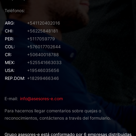
Teléfonos
ARG:
+541120402016
CHI:
+56225848181
PER:
+5117059779
COL:
+576017702644
CR:
+50640018788
MEX:
+525541663033
USA:
+19546035656
REP.DOM:
+18299466346
E-mail
info@asesores-e.com
Para hacernos llegar comentarios sobre quejas o
reconocimientos,
contáctenos a través del formulario.
Grupo asesores-e está conformado por 6 empresas distribuidas