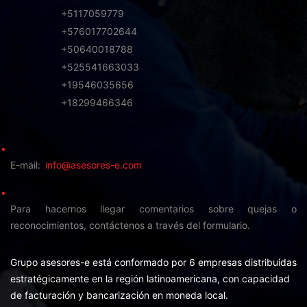
PER:
+5117059779
COL:
+576017702644
CR:
+50640018788
MEX:
+525541663033
USA:
+19546035656
REP.DOM:
+18299466346
E-mail
info@asesores-e.com
Para hacernos llegar comentarios sobre quejas o
reconocimientos,
contáctenos a través del formulario.
Grupo asesores-e está conformado por 6 empresas distribuidas
estratégicamente en la región latinoamericana, con capacidad
de facturación y bancarización en moneda local.