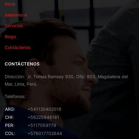
Inicio
asesores-e
Servicios
Blogs
Contáctenos
CONTÁCTENOS
Dirección
Jr. Tomas Ramsey 930, Ofic: 803, Magdalena del
Mar, Lima, Perú.
Teléfonos
ARG:
+541120402016
CHI:
+56225848181
PER:
+5117059779
COL:
+576017702644