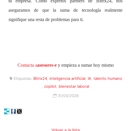
tu empresa. Como expertos partners de Bitrix24, nos
aseguramos de que la suma de tecnología realmente
signifique una resta de problemas para ti.
Contacta a
asesores-e
y empieza a sumar h
oy mismo
Etiquetas:
Bitrix24
,
inteligencia artificial
,
IA
,
talento humano
,
copilot
,
bienestar laboral
31/03/2026
Volver a la lista