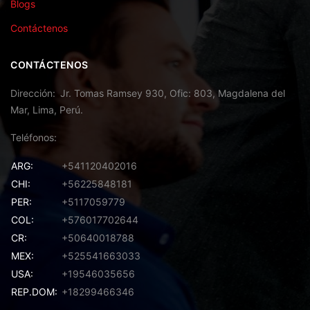
Blogs
Contáctenos
CONTÁCTENOS
Dirección
Jr. Tomas Ramsey 930, Ofic: 803, Magdalena del
Mar, Lima, Perú.
Teléfonos
ARG:
+541120402016
CHI:
+56225848181
PER:
+5117059779
COL:
+576017702644
CR:
+50640018788
MEX:
+525541663033
USA:
+19546035656
REP.DOM:
+18299466346