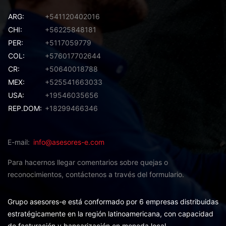
ARG:
+541120402016
CHI:
+56225848181
PER:
+5117059779
COL:
+576017702644
CR:
+50640018788
MEX:
+525541663033
USA:
+19546035656
REP.DOM:
+18299466346
E-mail
info@asesores-e.com
Para hacernos llegar comentarios sobre quejas o
reconocimientos,
contáctenos a través del formulario.
Grupo asesores-e está conformado por 6 empresas distribuidas
estratégicamente en la región latinoamericana, con capacidad
de facturación y bancarización en moneda local.