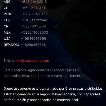
ARG:
+541120402016
CHI:
+56225848181
PER:
+5117059779
COL:
+576017702644
CR:
+50640018788
MEX:
+525541663033
USA:
+19546035656
REP.DOM:
+18299466346
E-mail
info@asesores-e.com
Para hacernos llegar comentarios sobre quejas o
reconocimientos,
contáctenos a través del formulario.
Grupo asesores-e está conformado por 6 empresas distribuidas
estratégicamente en la región latinoamericana, con capacidad
de facturación y bancarización en moneda local.