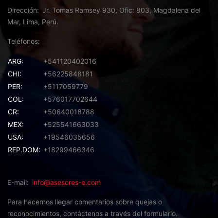
Dirección
Jr. Tomas Ramsey 930, Ofic: 803, Magdalena del
Mar, Lima, Perú.
Teléfonos
ARG:
+541120402016
CHI:
+56225848181
PER:
+5117059779
COL:
+576017702644
CR:
+50640018788
MEX:
+525541663033
USA:
+19546035656
REP.DOM:
+18299466346
E-mail
info@asesores-e.com
Para hacernos llegar comentarios sobre quejas o
reconocimientos,
contáctenos a través del formulario.