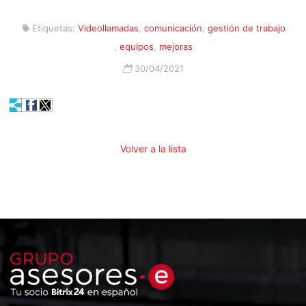
Etiquetas:
Videollamadas
,
comunicación
,
gestión de trabajo
,
equipos
,
mejoras
30/04/2021
Volver a la lista