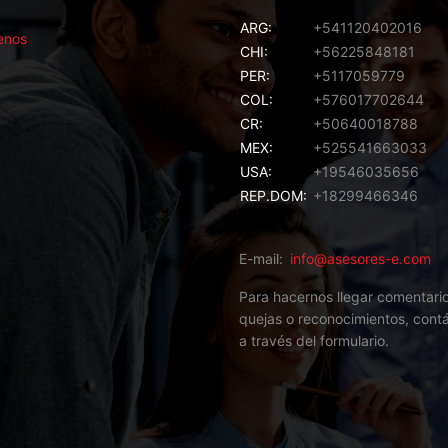
ARG:
+541120402016
enos
CHI:
+56225848181
PER:
+5117059779
COL:
+576017702644
CR:
+50640018788
MEX:
+525541663033
USA:
+19546035656
REP.DOM:
+18299466346
E-mail
info@asesores-e.com
Para hacernos llegar comentari
quejas o reconocimientos,
cont
a través del formulario.