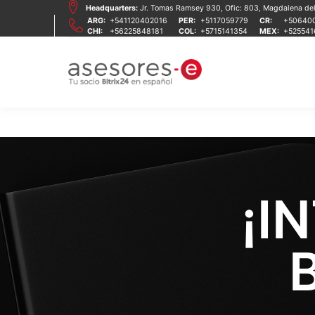
Headquarters:
Jr. Tomas Ramsey 930, Ofic: 803, Magdalena del 
ARG:
+541120402016
PER:
+5117059779
CR:
+50640
CHI:
+56225848181
COL:
+5715141354
MEX:
+52554
¡I