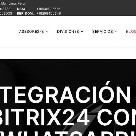
Mar, Lima, Perú.
018788
USA:
+19546035656
1663033
REP. DOM.:
+18299466346
ASESORES-E
DIVISIONES
SERVICIOS
BLO
NTEGRACIÓN
BITRIX24 CO