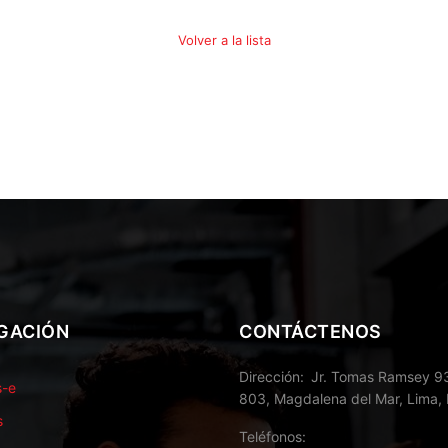
Volver a la lista
GACIÓN
CONTÁCTENOS
Dirección
Jr. Tomas Ramsey 93
s-e
803, Magdalena del Mar, Lima, 
s
Teléfonos