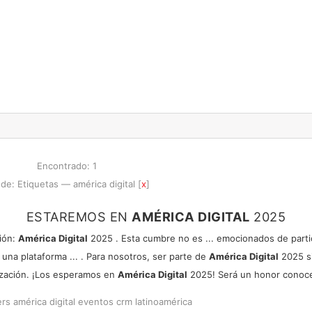
Encontrado: 1
de: Etiquetas — américa digital [
x
]
ESTAREMOS EN
AMÉRICA DIGITAL
2025
gión:
América Digital
2025 . Esta cumbre no es ... emocionados de parti
na plataforma ... . Para nosotros, ser parte de
América Digital
2025 si
lización. ¡Los esperamos en
América Digital
2025! Será un honor conocer
ers
américa digital
eventos
crm
latinoamérica