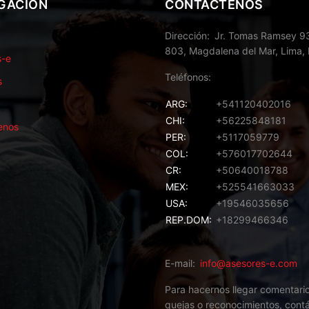
GACIÓN
CONTÁCTENOS
Dirección
Jr. Tomas Ramsey 93
803, Magdalena del Mar, Lima, 
s-e
Teléfonos
s
ARG:
+541120402016
CHI:
+56225848181
enos
PER:
+5117059779
COL:
+576017702644
CR:
+50640018788
MEX:
+525541663033
USA:
+19546035656
REP.DOM:
+18299466346
E-mail
info@asesores-e.com
Para hacernos llegar comentari
quejas o reconocimientos,
cont