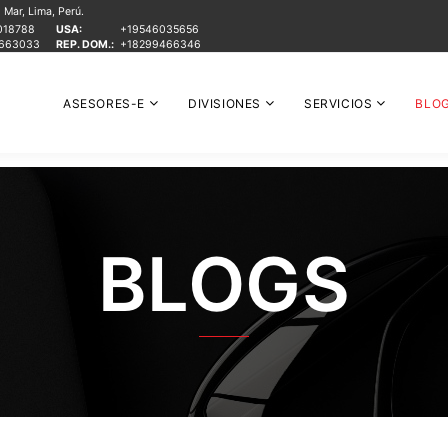
Mar, Lima, Perú.
018788
USA:
+19546035656
1663033
REP. DOM.:
+18299466346
ASESORES-E
DIVISIONES
SERVICIOS
BLO
BLOGS