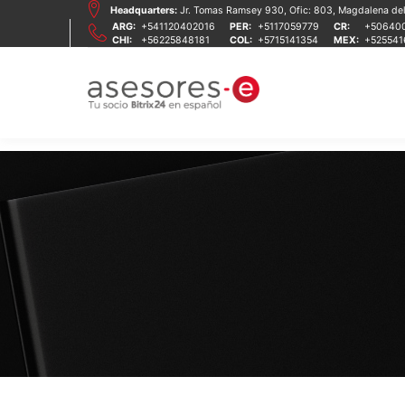
Headquarters:
Jr. Tomas Ramsey 930, Ofic: 803, Magdalena del 
ARG:
+541120402016
PER:
+5117059779
CR:
+50640
CHI:
+56225848181
COL:
+5715141354
MEX:
+52554