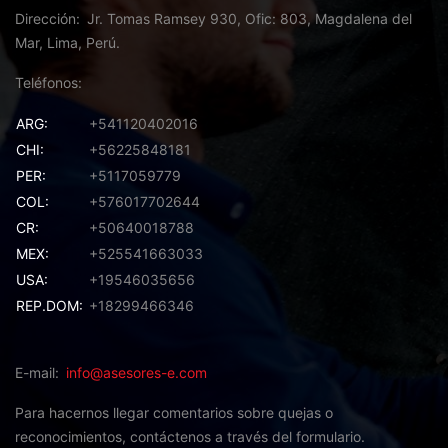
Dirección
Jr. Tomas Ramsey 930, Ofic: 803, Magdalena del
Mar, Lima, Perú.
Teléfonos
ARG:
+541120402016
CHI:
+56225848181
PER:
+5117059779
COL:
+576017702644
CR:
+50640018788
MEX:
+525541663033
USA:
+19546035656
REP.DOM:
+18299466346
E-mail
info@asesores-e.com
Para hacernos llegar comentarios sobre quejas o
reconocimientos,
contáctenos a través del formulario.