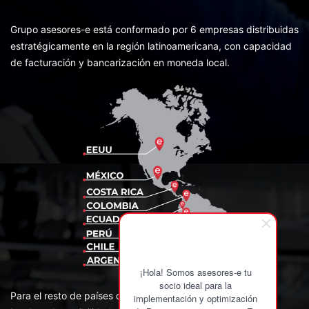
Grupo asesores-e está conformado por 6 empresas distribuidas
estratégicamente en la región latinoamericana, con capacidad
de facturación y bancarización en moneda local.
¡Hola! Somos asesores-e tu
socio ideal para la
Para el resto de países de la región contamos con Partners
implementación y optimización