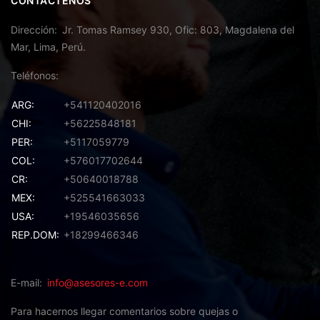
CONTÁCTENOS
Dirección
Jr. Tomas Ramsey 930, Ofic: 803, Magdalena del
Mar, Lima, Perú.
Teléfonos
ARG:
+541120402016
CHI:
+56225848181
PER:
+5117059779
COL:
+576017702644
CR:
+50640018788
MEX:
+525541663033
USA:
+19546035656
REP.DOM:
+18299466346
E-mail
info@asesores-e.com
Para hacernos llegar comentarios sobre quejas o