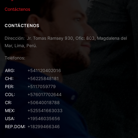
Contáctenos
CONTÁCTENOS
Dirección
Jr. Tomas Ramsey 930, Ofic: 803, Magdalena del
Mar, Lima, Perú.
Teléfonos
ARG:
+541120402016
CHI:
+56225848181
PER:
+5117059779
COL:
+576017702644
CR:
+50640018788
MEX:
+525541663033
USA:
+19546035656
REP.DOM:
+18299466346