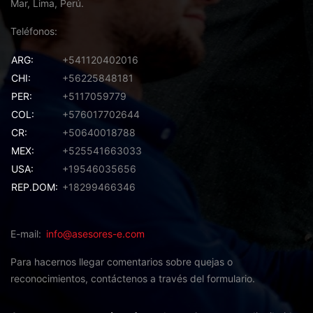
Mar, Lima, Perú.
Teléfonos
ARG:
+541120402016
CHI:
+56225848181
PER:
+5117059779
COL:
+576017702644
CR:
+50640018788
MEX:
+525541663033
USA:
+19546035656
REP.DOM:
+18299466346
E-mail
info@asesores-e.com
Para hacernos llegar comentarios sobre quejas o
reconocimientos,
contáctenos a través del formulario.