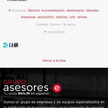
Etiquetas:
Bitrix24
,
Automatización
,
dashboards
,
bibuilder
,
empresas
,
automotriz
,
clientes
,
crm
,
ventas
Nombre Cliente: Fai autos
29/10/2025
Volver a la lista
Somos un grupo de empresas y de equipos especializados en
la distribución de licenciamientos y en la prestación de servicios