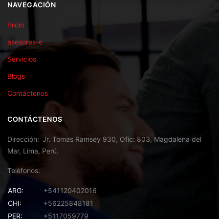
NAVEGACIÓN
Inicio
asesores-e
Servicios
Blogs
Contáctenos
CONTÁCTENOS
Dirección
Jr. Tomas Ramsey 930, Ofic: 803, Magdalena del
Mar, Lima, Perú.
Teléfonos
ARG:
+541120402016
CHI:
+56225848181
PER:
+5117059779