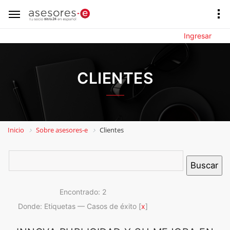
Ingresar
CLIENTES
Inicio
Sobre asesores-e
Clientes
Encontrado: 2
Donde: Etiquetas — Casos de éxito [
x
]