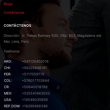
Blogs
Contáctenos
CONTÁCTENOS
Dirección
Jr. Tomas Ramsey 930, Ofic: 803, Magdalena del
Mar, Lima, Perú.
Teléfonos
ARG:
+541120402016
CHI:
+56225848181
PER:
+5117059779
COL:
+576017702644
CR:
+50640018788
MEX:
+525541663033
USA:
+19546035656
REP.DOM:
+18299466346